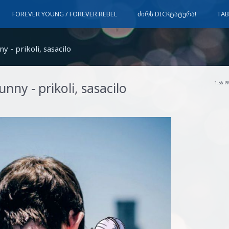
FOREVER YOUNG / FOREVER REBEL
ᲫᲘᲠᲡ DICKᲢᲐᲢᲣᲠᲐ!
TAB
ny - prikoli, sasacilo
unny - prikoli, sasacilo
1:56 