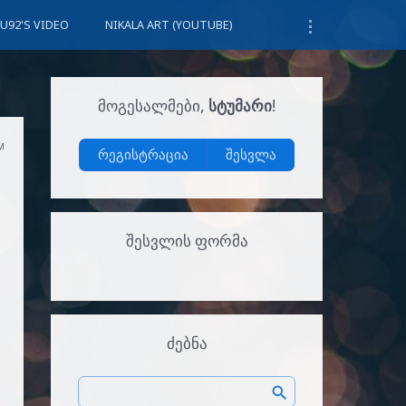
U92'S VIDEO
NIKALA ART (YOUTUBE)
ᲛᲝᲒᲔᲡᲐᲚᲛᲔᲑᲘ
,
ᲡᲢᲣᲛᲐᲠᲘ
!
PM
რეგისტრაცია
შესვლა
ᲨᲔᲡᲕᲚᲘᲡ ᲤᲝᲠᲛᲐ
ᲫᲔᲑᲜᲐ