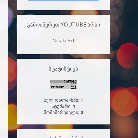
ᲒᲐᲛᲝᲘᲬᲔᲠᲔᲗ YOUTUBE ᲐᲠᲮᲘ
Nikala Art
ᲡᲢᲐᲢᲘᲡᲢᲘᲙᲐ
სულ ონლაინში:
1
სტუმარი:
1
მომხმარებელი:
0