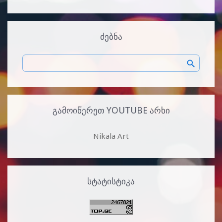
ᲫᲔᲑᲜᲐ
ᲒᲐᲛᲝᲘᲬᲔᲠᲔᲗ YOUTUBE ᲐᲠᲮᲘ
Nikala Art
ᲡᲢᲐᲢᲘᲡᲢᲘᲙᲐ