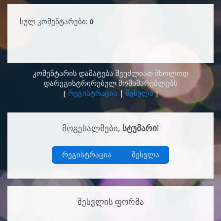
სულ კომენტარები
:
0
კომენტარის დამატება შეუძლიათ მხოლოდ
დარეგისტრირებულ მომხმარებლებს
[
რეგისტრაცია
|
შესვლა
]
ᲛᲝᲒᲔᲡᲐᲚᲛᲔᲑᲘ
,
ᲡᲢᲣᲛᲐᲠᲘ
!
რეგისტრაცია
შესვლა
ᲨᲔᲡᲕᲚᲘᲡ ᲤᲝᲠᲛᲐ