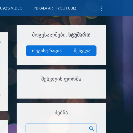
U92'S VIDEO
NIKALA ART (YOUTUBE)
ᲛᲝᲒᲔᲡᲐᲚᲛᲔᲑᲘ
,
ᲡᲢᲣᲛᲐᲠᲘ
!
AM
რეგისტრაცია
შესვლა
ᲨᲔᲡᲕᲚᲘᲡ ᲤᲝᲠᲛᲐ
ᲫᲔᲑᲜᲐ