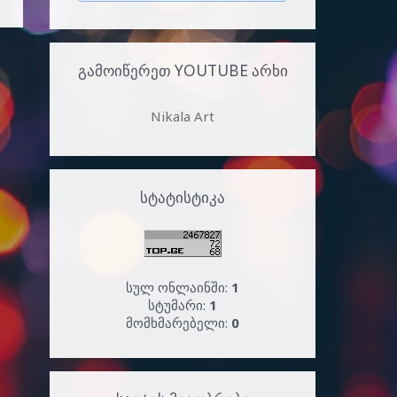
ᲒᲐᲛᲝᲘᲬᲔᲠᲔᲗ YOUTUBE ᲐᲠᲮᲘ
Nikala Art
ᲡᲢᲐᲢᲘᲡᲢᲘᲙᲐ
სულ ონლაინში:
1
სტუმარი:
1
მომხმარებელი:
0