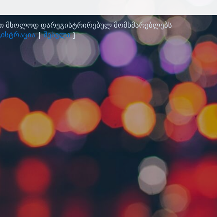
ათ მხოლოდ დარეგისტრირებულ მომხმარებლებს
ისტრაცია
|
შესვლა
]