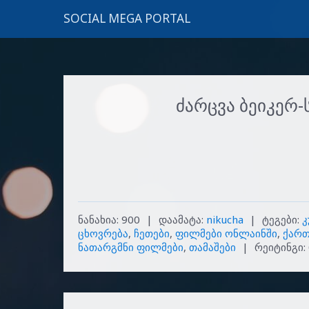
SOCIAL MEGA PORTAL
ძარცვა ბეიკერ-
ნანახია
:
900
|
დაამატა
:
nikucha
|
ტეგები
:
კ
ცხოვრება
,
ჩეთები
,
ფილმები ონლაინში
,
ქართ
ნათარგმნი ფილმები
,
თამაშები
|
რეიტინგი
: