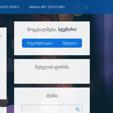
U92'S VIDEO
NIKALA ART (YOUTUBE)
ᲛᲝᲒᲔᲡᲐᲚᲛᲔᲑᲘ
,
ᲡᲢᲣᲛᲐᲠᲘ
!
AM
რეგისტრაცია
შესვლა
ᲨᲔᲡᲕᲚᲘᲡ ᲤᲝᲠᲛᲐ
ᲫᲔᲑᲜᲐ