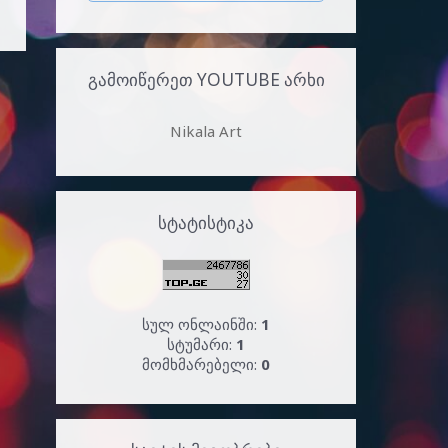
ᲒᲐᲛᲝᲘᲬᲔᲠᲔᲗ YOUTUBE ᲐᲠᲮᲘ
Nikala Art
ᲡᲢᲐᲢᲘᲡᲢᲘᲙᲐ
სულ ონლაინში:
1
სტუმარი:
1
მომხმარებელი:
0