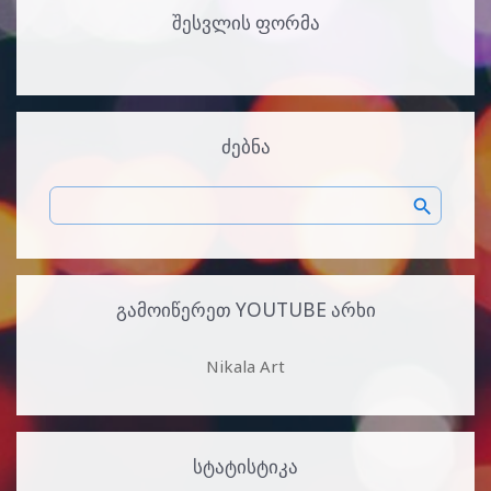
ᲨᲔᲡᲕᲚᲘᲡ ᲤᲝᲠᲛᲐ
ᲫᲔᲑᲜᲐ
ᲒᲐᲛᲝᲘᲬᲔᲠᲔᲗ YOUTUBE ᲐᲠᲮᲘ
Nikala Art
ᲡᲢᲐᲢᲘᲡᲢᲘᲙᲐ