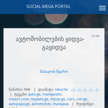
SOCIAL MEGA PORTAL
menu
ავტომობილების ყიდვა-
9:22 PM
გაყიდვა
მასალის წყარო
ნანახია
:
968
|
დაამატა
:
nikucha
|
ტეგები
:
auto.ge
,
manqanebi
,
rutavi1.com
,
myauto.ge
,
mycar.ge
,
Cars
,
rim.ge
,
autopapa.ge
,
avtomobile
,
manqana
|
რეიტინგი
: